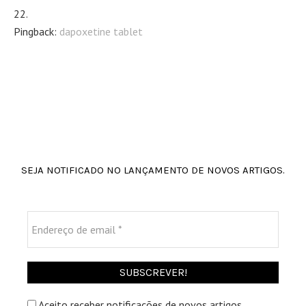
Pingback:
dapoxetine tablet
SEJA NOTIFICADO NO LANÇAMENTO DE NOVOS ARTIGOS.
Endereço
de
email
*
Aceito receber notificações de novos artigos.