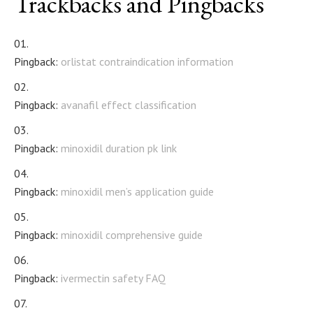
Trackbacks and Pingbacks
Pingback:
orlistat contraindication information
Pingback:
avanafil effect classification
Pingback:
minoxidil duration pk link
Pingback:
minoxidil men’s application guide
Pingback:
minoxidil comprehensive guide
Pingback:
ivermectin safety FAQ