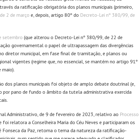
ravés da ratificação obrigatória dos planos municipais (primeiro,
 de 2 de março
e, depois, artigo 80º do
Decreto-Lei nº 380/99, de
de setembro
(que alterou o Decreto-Lei nº 380/99, de 22 de
ficação governamental o papel de ultrapassagem das divergências
o diretor municipal, em fase final de tramitação, e planos ou
ional vigentes (regime que, no essencial, se mantém no artigo 91º
 maio).
ão dos planos municipais foi objeto de amplo debate doutrinal (e,
do por pano de fundo o âmbito da tutela administrativa exercida
ais.
al Administrativo, de 9 de fevereiro de 2023, relativo ao
Processo
e foi relatora a Conselheira Maria do Céu Neves e participaram os
é Fonseca da Paz, retoma o tema da natureza da ratificação-
icipais, num sentido que me parece adequado e clarificador.