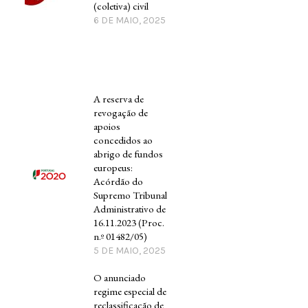
(coletiva) civil
6 DE MAIO, 2025
A reserva de
revogação de
apoios
concedidos ao
abrigo de fundos
europeus:
Acórdão do
Supremo Tribunal
Administrativo de
16.11.2023 (Proc.
n.º 01482/05)
5 DE MAIO, 2025
O anunciado
regime especial de
reclassificação de