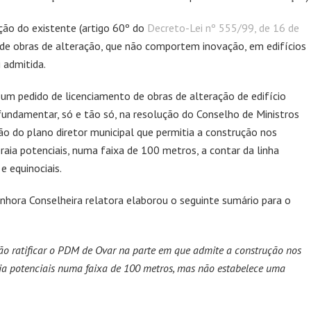
eção do existente (artigo 60º do
Decreto-Lei nº 555/99, de 16 de
o de obras de alteração, que não comportem inovação, em edifícios
i admitida.
um pedido de licenciamento de obras de alteração de edifício
undamentar, só e tão só, na resolução do Conselho de Ministros
ção do plano diretor municipal que permitia a construção nos
raia potenciais, numa faixa de 100 metros, a contar da linha
e equinociais.
enhora Conselheira relatora elaborou o seguinte sumário para o
ão ratificar o PDM de Ovar na parte em que admite a construção nos
aia potenciais numa faixa de 100 metros, mas não estabelece uma