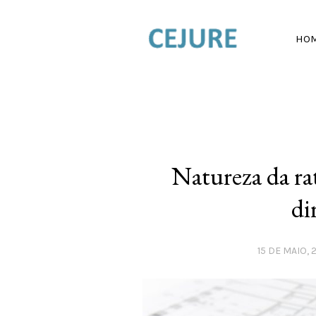
HO
Natureza da rat
di
15 DE MAIO, 