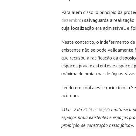
Para além disso, o princípio da prot
dezembro
) salvaguarda a realizaçã
cuja localização era admissível, e fo
Neste contexto, o indeferimento de 
existente não se pode validamente f
que recusou a ratificação da disposi
espaços praia existentes e espaços p
máxima de praia-mar de águas-vivas 
Tendo em conta este raciocínio, a S
acórdão:
«
O nº 2 da
RCM nº 66/95
limita-se a n
espaços praia existentes e espaços pr
proibição de construção nessa faixa
».