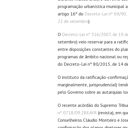
programação urbanística municipal at
artigo 16º do
Decreto-Lei nº 69/90,
22 de setembro
).
O
Decreto-Lei nº 316/2007, de 19 
setembro) veio reservar para a rati
entre disposições constantes do plan
programas de âmbito nacional ou reg
do Decreto-Lei nº 80/2015, de 14 de
O instituto da ratificação-confirmaç
marginalmente, jurisprudencial) ten
pelo Governo sobre as autarquias loc
O recente acórdão do Supremo Tribun
nº 0718/09.2BEAVR
(revista), em qu
Conselheiros Cláudio Monteiro e Jos
confirmação dos planos diretores mun