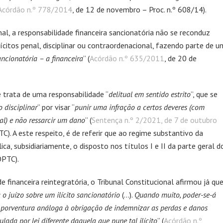
Acórdão n.º 778/2014
, de 12 de novembro – Proc. n.º 608/14).
nal, a responsabilidade financeira sancionatória não se reconduz
ícitos penal, disciplinar ou contraordenacional, fazendo parte de u
ncionatória – a financeira
” (
Acórdão n.º 635/2011
, de 20 de
e trata de uma responsabilidade “
delitual em sentido estrito
”, que se
o disciplinar
” por visar “
punir uma infração a certos deveres (com
al) e não ressarcir um dano
” (
Sentença n.º 2/2021, de 7 de outubro
). A este respeito, é de referir que ao regime substantivo da
ica, subsidiariamente, o disposto nos títulos I e II da parte geral d
OPTC).
e financeira reintegratória, o Tribunal Constitucional afirmou já qu
o juízo sobre um ilícito sancionatório
(…).
Quando muito, poder-se-á
 porventura análoga à obrigação de indemnizar as perdas e danos
ulada por lei diferente daquela que pune tal ilícito
” (
Acórdão n.º