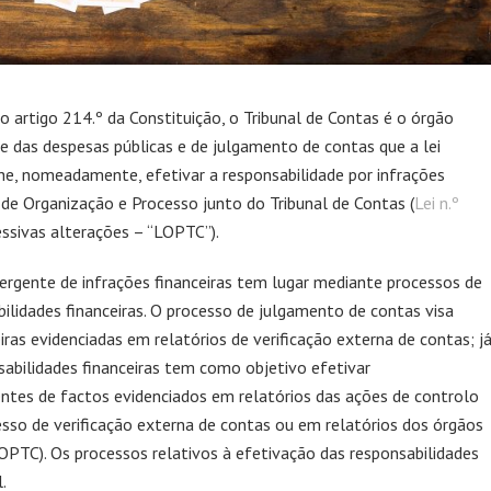
o artigo 214.º da Constituição, o Tribunal de Contas é o órgão
e das despesas públicas e de julgamento de contas que a lei
e, nomeadamente, efetivar a responsabilidade por infrações
i de Organização e Processo junto do Tribunal de Contas (
Lei n.º
essivas alterações – “LOPTC”).
ergente de infrações financeiras tem lugar mediante processos de
ilidades financeiras. O processo de julgamento de contas visa
iras evidenciadas em relatórios de verificação externa de contas; j
abilidades financeiras tem como objetivo efetivar
entes de factos evidenciados em relatórios das ações de controlo
esso de verificação externa de contas ou em relatórios dos órgãos
LOPTC). Os processos relativos à efetivação das responsabilidades
.