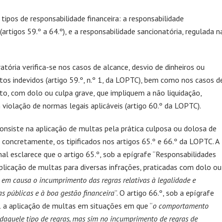
ipos de responsabilidade financeira: a responsabilidade
(artigos 59.º a 64.º), e a responsabilidade sancionatória, regulada n
ratória verifica-se nos casos de alcance, desvio de dinheiros ou
tos indevidos (artigo 59.º, n.º 1, da LOPTC), bem como nos casos d
to, com dolo ou culpa grave, que impliquem a não liquidação,
violação de normas legais aplicáveis (artigo 60.º da LOPTC).
consiste na aplicação de multas pela prática culposa ou dolosa de
s concretamente, os tipificados nos artigos 65.º e 66.º da LOPTC. A
nal esclarece que o artigo 65.º, sob a epígrafe “Responsabilidades
 aplicação de multas para diversas infrações, praticadas com dolo ou
 em causa o incumprimento das regras relativas à legalidade e
as públicas e à boa gestão financeira
”. O artigo 66.º, sob a epígrafe
 1 a aplicação de multas em situações em que “
o comportamento
daquele tipo de regras, mas sim no incumprimento de regras de