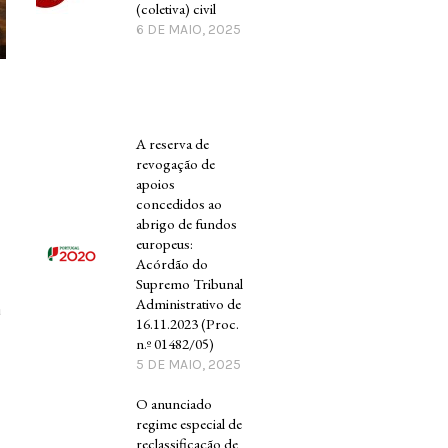
(coletiva) civil
6 DE MAIO, 2025
A reserva de
revogação de
apoios
concedidos ao
abrigo de fundos
europeus:
Acórdão do
Supremo Tribunal
Administrativo de
á
16.11.2023 (Proc.
n.º 01482/05)
5 DE MAIO, 2025
O anunciado
regime especial de
reclassificação de