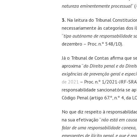
natureza eminentemente processual
” (
3.
Na leitura do Tribunal Constitucio
necessariamente às categorias dos il
“
tipo autónomo de responsabilidade sa
dezembro – Proc. n.º 548/10).
Já o Tribunal de Contas afirma que s
aproxima “
do Direito penal e do Direit
exigências de prevenção geral e especi
de 2021
– Proc. n.º 1/2021-JRF-SRATC
responsabilidade sancionatória se apl
Código Penal (artigo 67.º, n.º 4, da L
No que diz respeito à responsabilidad
na sua efetivação “
não está em causa 
falar de uma responsabilidade conexa,
emergentes de ilícito penal, e que é reg