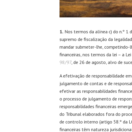
1.
Nos termos da alínea c) do n.º 1 d
supremo de fiscalização da legalidad
mandar submeter-lhe, competindo-lh
financeiras, nos termos da lei – a Le
98/97
, de 26 de agosto, alvo de suc
A efetivação de responsabilidade em
julgamento de contas e de responsab
efetivar as responsabilidades finance
o processo de julgamento de respons
responsabilidades financeiras emerg
do Tribunal elaborados fora do proc
de controlo interno (artigo 58.º da 
financeiras têm natureza jurisdicional