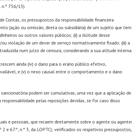
. n.º 756/15).
l de Contas, os pressupostos da responsabilidade financeira
nto (ação ou omissão, direta ou subsidiária) de um sujeito que tem
nheiros ou outros valores públicos; (ii) a ilicitude desse
ou violação de um dever de serviço normativamente fixado; (iii) a
traduzida num juízo de censura, considerando a sua atitude interna
rescem ainda (iv) o dano para o erário público efetivo,
valiável, e (v) o nexo causal entre o comportamento e o dano
 e sancionatória podem ser cumulativas, uma vez que a aplicação de
 responsabilidade pelas reposições devidas, se for caso disso
iduais e pessoais, que recaem diretamente sobre o agente ou agente
n.º 2 e 67.º, n.º 3, da LOPTC); verificados os respetivos pressupostos,