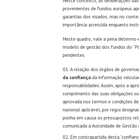
Neste contexto, as deliberações da
provenientes de fundos europeus ap
garantias dos visados, mas no cont
importância acrescida enquanto inst
Neste quadro, vale a pena determo-
modelo de gestão dos fundos do “Po
pendentes.
A relação dos órgãos de governa
da confiança
da informação veiculad
responsabilidades. Assim, após a apr
cumprimento das suas obrigações s
aprovada nos termos e condições def
nacional aplicável, por regra designa
ponha em causa os pressupostos rel
comunicada à Autoridade de Gestão (
Em contrapartida desta “confianç