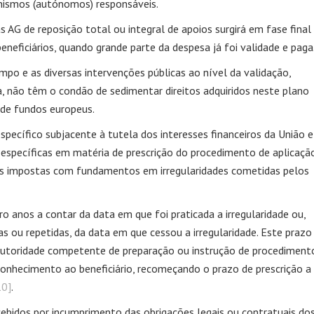
anismos (autónomos) responsáveis.
 AG de reposição total ou integral de apoios surgirá em fase final
eneficiários, quando grande parte da despesa já foi validade e paga
o e as diversas intervenções públicas ao nível da validação,
, não têm o condão de sedimentar direitos adquiridos neste plano
 de fundos europeus.
specífico subjacente à tutela dos interesses financeiros da União e
s específicas em matéria de prescrição do procedimento de aplicaçã
as impostas com fundamentos em irregularidades cometidas pelos
ro anos a contar da data em que foi praticada a irregularidade ou,
as ou repetidas, da data em que cessou a irregularidade. Este prazo
 autoridade competente de preparação ou instrução de procediment
 conhecimento ao beneficiário, recomeçando o prazo de prescrição a
10]
.
bidos por incumprimento das obrigações legais ou contratuais do