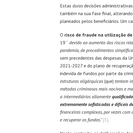
Estas
duras
decisões administrativas
também na sua fase final, alterando
planeados pelos beneficiários. Um ca
O
risco de fraude na utilização d
19 “
devido ao aumento dos riscos rela
pandemia, de procedimentos simplifica
sem precedentes das despesas da Un
2021‑2027 e do plano de recuperaçã
indevida de fundos por parte da crim
estruturas oligárquicas
(que)
tentam in
métodos criminosos mais nocivos e mais 
a intermediários altamente
qualificad
extremamente sofisticadas e difíceis d
financeiras complexas, por vezes com a 
e recuperar os fundos
.”
[3]
.