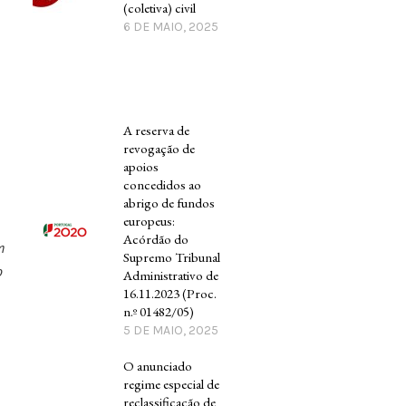
(coletiva) civil
6 DE MAIO, 2025
A reserva de
revogação de
apoios
concedidos ao
abrigo de fundos
europeus:
Acórdão do
m
Supremo Tribunal
o
Administrativo de
16.11.2023 (Proc.
n.º 01482/05)
5 DE MAIO, 2025
O anunciado
regime especial de
reclassificação de