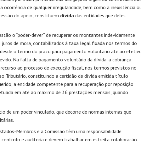
la ocorrência de qualquer irregularidade, bem como a inexistência o
ncessão do apoio, constituem
dívida
das entidades que deles
stão o “poder-dever” de recuperar os montantes indevidamente
juros de mora, contabilizados à taxa legal fixada nos termos do
l, desde o termo do prazo para pagamento voluntário até ao efetiv
vido. Na falta de pagamento voluntário da dívida, a cobrança
 recurso ao processo de execução fiscal, nos termos previstos no
 Tributário, constituindo a certidão de dívida emitida título
uerido, a entidade competente para a recuperação por reposição
fetuada em até ao máximo de 36 prestações mensais, quando
cio de um poder vinculado, que decorre de normas internas que
tárias.
 Estados-Membros e a Comissão têm uma responsabilidade
, controlo e auditoria e devem trabalhar em estreita colaboração