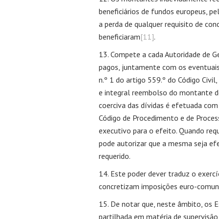
beneficiários de fundos europeus, pe
a perda de qualquer requisito de co
beneficiaram
[11]
.
Compete a cada Autoridade de Ge
pagos, juntamente com os eventuais 
n.º 1 do artigo 559.º do Código Civi
e integral reembolso do montante de
coerciva das dívidas é efetuada com
Código de Procedimento e de Processo
executivo para o efeito. Quando req
pode autorizar que a mesma seja e
requerido.
Este poder dever traduz o exercí
concretizam imposições euro-comuni
De notar que, neste âmbito, os
partilhada em matéria de supervisão