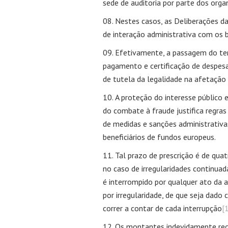
sede de auditoria por parte dos org
Nestes casos, as Deliberações das
de interação administrativa com os b
Efetivamente, a passagem do temp
pagamento e certificação de despesa
de tutela da legalidade na afetação
A proteção do interesse público e
do combate à fraude justifica regra
de medidas e sanções administrativ
beneficiários de fundos europeus.
Tal prazo de prescrição é de quat
no caso de irregularidades continuad
é interrompido por qualquer ato da
por irregularidade, de que seja dado
correr a contar de cada interrupção
[
Os montantes indevidamente rece