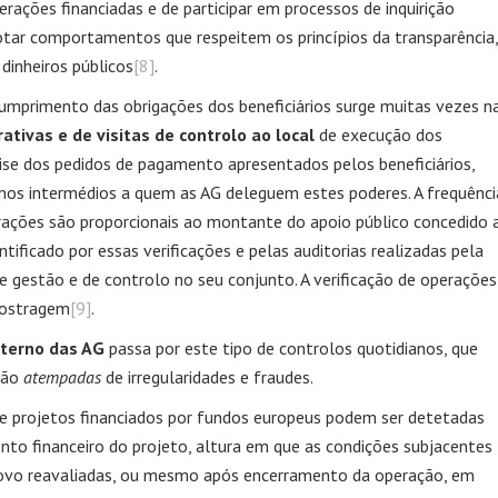
rações financiadas e de participar em processos de inquirição
tar comportamentos que respeitem os princípios da transparência,
dinheiros públicos
[8]
.
cumprimento das obrigações dos beneficiários surge muitas vezes n
ativas e de visitas de controlo ao local
de execução dos
lise dos pedidos de pagamento apresentados pelos beneficiários,
mos intermédios a quem as AG deleguem estes poderes. A frequênci
erações são proporcionais ao montante do apoio público concedido 
tificado por essas verificações e pelas auditorias realizadas pela
e gestão e de controlo no seu conjunto. A verificação de operações
amostragem
[9]
.
nterno das AG
passa por este tipo de controlos quotidianos, que
ção
atempadas
de irregularidades e fraudes.
 de projetos financiados por fundos europeus podem ser detetadas
 financeiro do projeto, altura em que as condições subjacentes
novo reavaliadas, ou mesmo após encerramento da operação, em