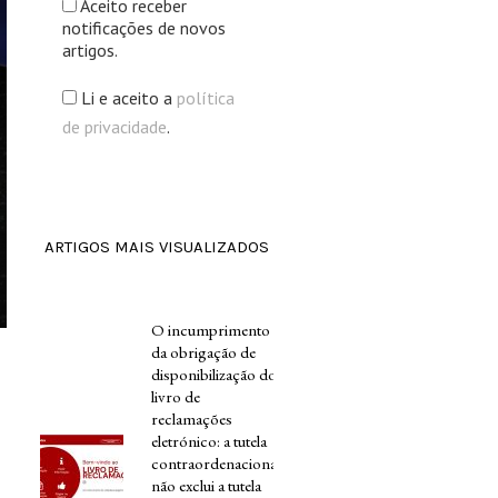
Aceito receber
notificações de novos
artigos.
Li e aceito a
política
de privacidade
.
ARTIGOS MAIS VISUALIZADOS
O incumprimento
da obrigação de
disponibilização do
livro de
reclamações
eletrónico: a tutela
contraordenacional
não exclui a tutela