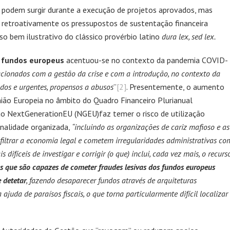
 podem surgir durante a execução de projetos aprovados, mas
 retroativamente os pressupostos de sustentação financeira
so bem ilustrativo do clássico provérbio latino
dura lex, sed lex.
e fundos europeus
acentuou-se no contexto da pandemia COVID-
cionados com a gestão da crise e com a introdução, no contexto da
dos e urgentes, propensos a abusos
”
[2]
. Presentemente, o aumento
ião Europeia no âmbito do Quadro Financeiro Plurianual
o NextGenerationEU (NGEU)faz temer o risco de utilização
inalidade organizada,
“incluindo as organizações de cariz mafioso e as
filtrar a economia legal e cometem irregularidades administrativas co
difíceis de investigar e corrigir (o que) inclui, cada vez mais, o recurs
os que são capazes de cometer fraudes lesivas dos fundos europeus
e detetar
, fazendo desaparecer fundos através de arquiteturas
ajuda de paraísos fiscais, o que torna particularmente difícil localizar