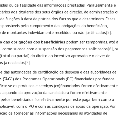
idas ou de falsidade das informações prestadas. Paralelamente e
ciários aos titulares dos seus órgãos de direção, de administração o
de funções à data da prática dos factos que a determinem. Estes
responsáveis pelo cumprimento das obrigações do beneficiário,
ão de montantes indevidamente recebidos ou não justificados
[5]
.
 das obrigações dos beneficiários
podem ser temporárias, até 
te, como sucede com a suspensão dos pagamentos solicitados
[6]
, o
(total ou parcial) do direito ao incentivo aprovado e o dever de
os já recebidos
[7]
.
s das autoridades de certificação de despesa e das autoridades de
o (“AG”)
dos Programas Operacionais (PO) financiados por fundos
ficar se os produtos e serviços (co)financiados foram efetivamente
dos aquando da aprovação da candidatura foram efetivamente
 pelos beneficiários foi efetivamente por este paga, bem como a
plicável, com o PO e com as condições de apoio da operação. Por
gação de fornecer as informações necessárias às atividades de