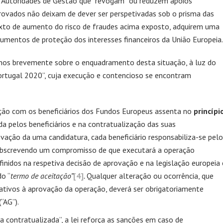
s Autoridades de Gestão que “revogam” ou reduzem apoios
rovados não deixam de dever ser perspetivadas sob o prisma das
exto de aumento do risco de fraudes acima exposto, adquirem uma
rumentos de proteção dos interesses financeiros da União Europeia.
nos brevemente sobre o enquadramento desta situação, à luz do
rtugal 2020”, cuja execução e contencioso se encontram
ção com os beneficiários dos Fundos Europeus assenta no
princípi
a pelos beneficiários e na contratualização das suas
ovação da uma candidatura, cada beneficiário responsabiliza-se pelo
ubscrevendo um compromisso de que executará a operação
inidos na respetiva decisão de aprovação e na legislação europeia 
do “
termo de aceitação”
[4]
.
Qualquer alteração ou ocorrência, que
ativos à aprovação da operação, deverá ser obrigatoriamente
“AG”).
a contratualizada”, a lei reforça as sanções em caso de