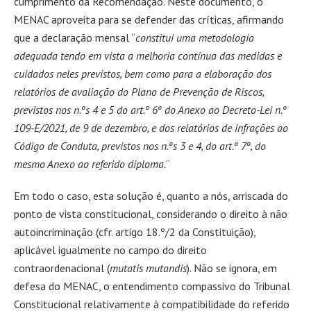
cumprimento da Recomendação. Neste documento, o
MENAC aproveita para se defender das críticas, afirmando
que a declaração mensal “
constitui uma metodologia
adequada tendo em vista a melhoria contínua das medidas e
cuidados neles previstos, bem como para a elaboração dos
relatórios de avaliação do Plano de Prevenção de Riscos,
previstos nos n.ºs 4 e 5 do art.º 6º do Anexo ao Decreto-Lei n.º
109-E/2021, de 9 de dezembro, e dos relatórios de infrações ao
Código de Conduta, previstos nos n.ºs 3 e 4, do art.º 7º, do
mesmo Anexo ao referido diploma.
”
Em todo o caso, esta solução é, quanto a nós, arriscada do
ponto de vista constitucional, considerando o direito à não
autoincriminação (cfr. artigo 18.º/2 da Constituição),
aplicável igualmente no campo do direito
contraordenacional (
mutatis mutandis
). Não se ignora, em
defesa do MENAC, o entendimento compassivo do Tribunal
Constitucional relativamente à compatibilidade do referido