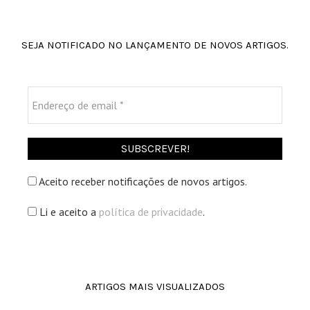
SEJA NOTIFICADO NO LANÇAMENTO DE NOVOS ARTIGOS.
Endereço
de
email
*
Aceito receber notificações de novos artigos.
Li e aceito a
política de privacidade
.
ARTIGOS MAIS VISUALIZADOS