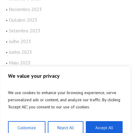
Novembro 2023
Outubro 2023
Setembro 2023
Julho 2023
Junho 2023
Maio 2023
Abril 2023
We value your privacy
We use cookies to enhance your browsing experience, serve
personalized ads or content, and analyze our traffic. By clicking
"Accept All", you consent to our use of cookies.
Política de privacidade
/ JurisAPP © 2022 / Todos os direitos
reservados
Customize
Reject All
Accept All