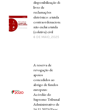
disponibilização do
livro de
reclamações
eletrónico: a tutela
contraordenacional
não exclui a tutela
(coletiva) civil
6 DE MAIO, 2025
A reserva de
revogação de
apoios
concedidos ao
abrigo de fundos
europeus:
Acórdão do
Supremo Tribunal
Administrativo de
16.11.2023 (Proc.