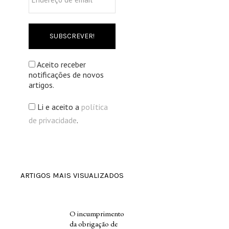
de
email
*
Aceito receber
notificações de novos
artigos.
Li e aceito a
política
de privacidade
.
ARTIGOS MAIS VISUALIZADOS
O incumprimento
da obrigação de