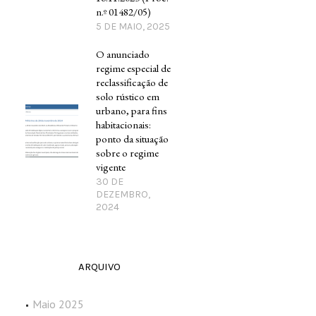
n.º 01482/05)
5 DE MAIO, 2025
O anunciado
regime especial de
reclassificação de
solo rústico em
urbano, para fins
habitacionais:
ponto da situação
sobre o regime
vigente
30 DE
DEZEMBRO,
2024
ARQUIVO
Maio 2025