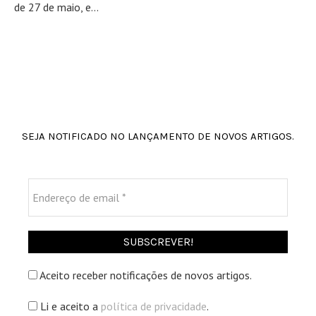
de 27 de maio, e...
SEJA NOTIFICADO NO LANÇAMENTO DE NOVOS ARTIGOS.
Endereço
de
email
*
Aceito receber notificações de novos artigos.
Li e aceito a
política de privacidade
.