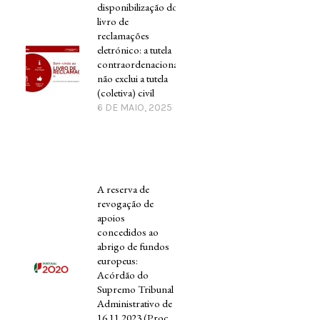
disponibilização do
livro de
reclamações
eletrónico: a tutela
contraordenacional
não exclui a tutela
(coletiva) civil
6 DE MAIO, 2025
A reserva de
revogação de
apoios
concedidos ao
abrigo de fundos
europeus:
Acórdão do
Supremo Tribunal
Administrativo de
16.11.2023 (Proc.