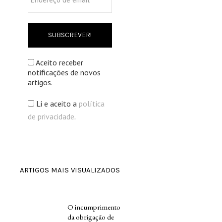
de
email
*
Aceito receber
notificações de novos
artigos.
Li e aceito a
política
de privacidade
.
ARTIGOS MAIS VISUALIZADOS
O incumprimento
da obrigação de