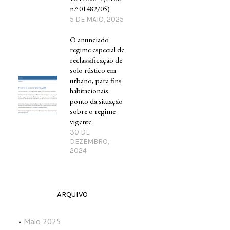
n.º 01482/05)
5 DE MAIO, 2025
O anunciado
regime especial de
reclassificação de
solo rústico em
urbano, para fins
habitacionais:
ponto da situação
sobre o regime
vigente
30 DE
DEZEMBRO,
2024
ARQUIVO
Maio 2025